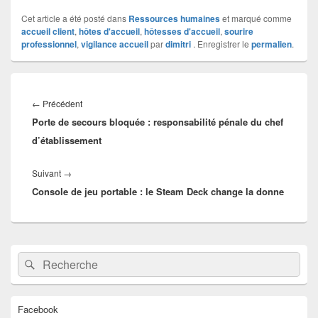
Cet article a été posté dans
Ressources humaines
et marqué comme
accueil client
,
hôtes d'accueil
,
hôtesses d'accueil
,
sourire
professionnel
,
vigilance accueil
par
dimitri
. Enregistrer le
permalien
.
Navigation
de
Article
←
Précédent
l’article
Porte de secours bloquée : responsabilité pénale du chef
précédent :
d’établissement
Article
Suivant
→
Console de jeu portable : le Steam Deck change la donne
suivant :
Zone
Recherche :
Rechercher
principale
de
widget
pour
Facebook
la