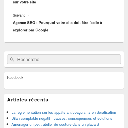
sur votre site
Article
Suivant
→
Agence SEO : Pourquoi votre site doit être facile à
suivant :
explorer par Google
Zone
Recherche :
Rechercher
principale
de
widget
pour
Facebook
la
barre
latérale
Articles récents
La réglementation sur les appâts anticoagulants en dératisation
Bilan comptable négatif : causes, conséquences et solutions
Aménager un petit atelier de couture dans un placard