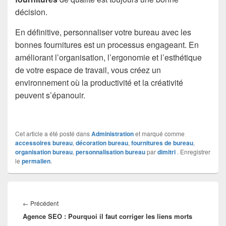
décision.
En définitive, personnaliser votre bureau avec les
bonnes fournitures est un processus engageant. En
améliorant l’organisation, l’ergonomie et l’esthétique
de votre espace de travail, vous créez un
environnement où la productivité et la créativité
peuvent s’épanouir.
Cet article a été posté dans
Administration
et marqué comme
accessoires bureau
,
décoration bureau
,
fournitures de bureau
,
organisation bureau
,
personnalisation bureau
par
dimitri
. Enregistrer
le
permalien
.
Navigation
de
Article
←
Précédent
l’article
Agence SEO : Pourquoi il faut corriger les liens morts
précédent :